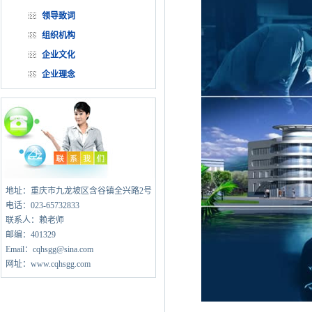
领导致词
组织机构
企业文化
企业理念
地址：重庆市九龙坡区含谷镇全兴路2号
电话：023-65732833
联系人：赖老师
邮编：401329
Email：cqhsgg@sina.com
网址：www.cqhsgg.com